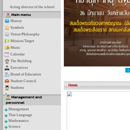
Acting director of the school
Main menu
History
Symbols
Vision/Philosophy
Mission/Target
Music
Calendar
The Building
Executives
1
Board of Education
Student Council
News
Students
Management and
personnel
Management
Thai Language
Mathematics
Science