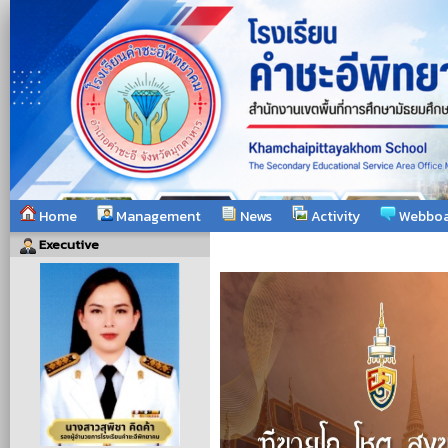
Home
Management
News
Activity
Webboa
Executive