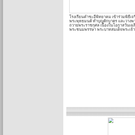
โรงเรียนคำชะอีพิทยาคม เข้าร่วมพิธีเจ
พระพุทธมนต์ ทำบุญตักบาตร และวางพา
ถวายพระราชกุศล เนื่องในโอกาสวันเฉล
พระชนมพรรษา พระบาทสมเด็จพระเจ้าอย