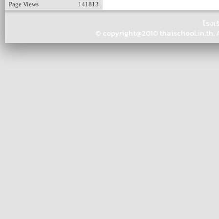
Page Views
141813
โรงเ
© copyright@2010 thaischool.in.th. Al