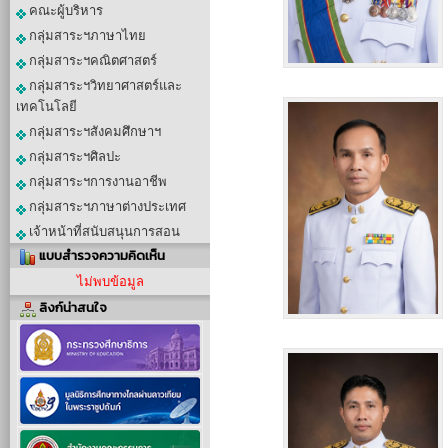
คณะผู้บริหาร
กลุ่มสาระฯภาษาไทย
กลุ่มสาระฯคณิตศาสตร์
กลุ่มสาระฯวิทยาศาสตร์และ
เทคโนโลยี
กลุ่มสาระฯสังคมศึกษาฯ
กลุ่มสาระฯศิลปะ
กลุ่มสาระฯการงานอาชีพ
กลุ่มสาระฯภาษาต่างประเทศ
เจ้าหน้าที่สนับสนุนการสอน
แบบสำรวจความคิดเห็น
ไม่พบข้อมูล
ลิงก์น่าสนใจ