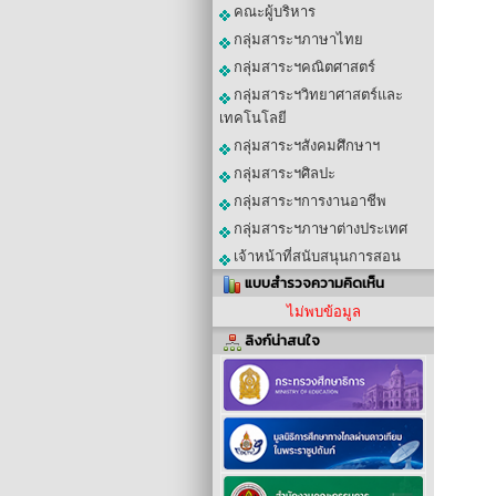
คณะผู้บริหาร
กลุ่มสาระฯภาษาไทย
กลุ่มสาระฯคณิตศาสตร์
กลุ่มสาระฯวิทยาศาสตร์และ
เทคโนโลยี
กลุ่มสาระฯสังคมศึกษาฯ
กลุ่มสาระฯศิลปะ
กลุ่มสาระฯการงานอาชีพ
กลุ่มสาระฯภาษาต่างประเทศ
เจ้าหน้าที่สนับสนุนการสอน
แบบสำรวจความคิดเห็น
ไม่พบข้อมูล
ลิงก์น่าสนใจ