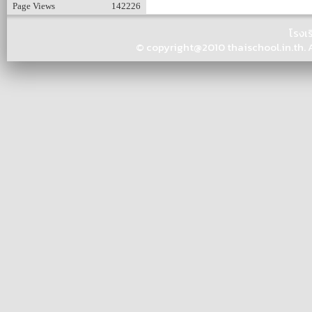
Page Views
142226
โรงเ
© copyright@2010 thaischool.in.th. Al