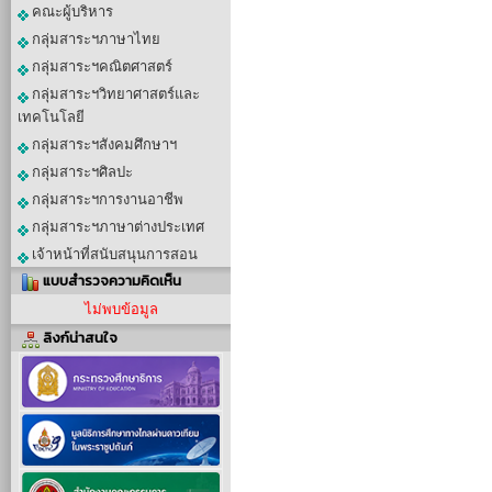
คณะผู้บริหาร
กลุ่มสาระฯภาษาไทย
กลุ่มสาระฯคณิตศาสตร์
กลุ่มสาระฯวิทยาศาสตร์และ
เทคโนโลยี
กลุ่มสาระฯสังคมศึกษาฯ
กลุ่มสาระฯศิลปะ
กลุ่มสาระฯการงานอาชีพ
กลุ่มสาระฯภาษาต่างประเทศ
เจ้าหน้าที่สนับสนุนการสอน
แบบสำรวจความคิดเห็น
ไม่พบข้อมูล
ลิงก์น่าสนใจ