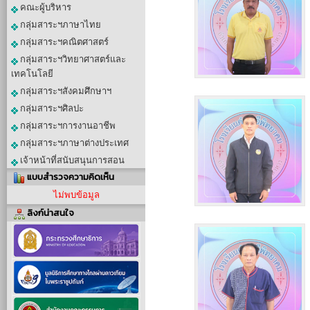
คณะผู้บริหาร
กลุ่มสาระฯภาษาไทย
กลุ่มสาระฯคณิตศาสตร์
กลุ่มสาระฯวิทยาศาสตร์และ
เทคโนโลยี
กลุ่มสาระฯสังคมศึกษาฯ
กลุ่มสาระฯศิลปะ
กลุ่มสาระฯการงานอาชีพ
กลุ่มสาระฯภาษาต่างประเทศ
เจ้าหน้าที่สนับสนุนการสอน
แบบสำรวจความคิดเห็น
ไม่พบข้อมูล
ลิงก์น่าสนใจ