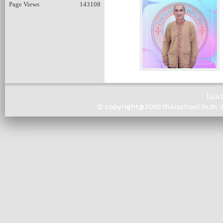
Page Views
143108
โรงเ
© copyright@2010 thaischool.in.th. Al