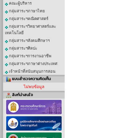
คณะผู้บริหาร
กลุ่มสาระฯภาษาไทย
กลุ่มสาระฯคณิตศาสตร์
กลุ่มสาระฯวิทยาศาสตร์และ
เทคโนโลยี
กลุ่มสาระฯสังคมศึกษาฯ
กลุ่มสาระฯศิลปะ
กลุ่มสาระฯการงานอาชีพ
กลุ่มสาระฯภาษาต่างประเทศ
เจ้าหน้าที่สนับสนุนการสอน
แบบสำรวจความคิดเห็น
ไม่พบข้อมูล
ลิงก์น่าสนใจ