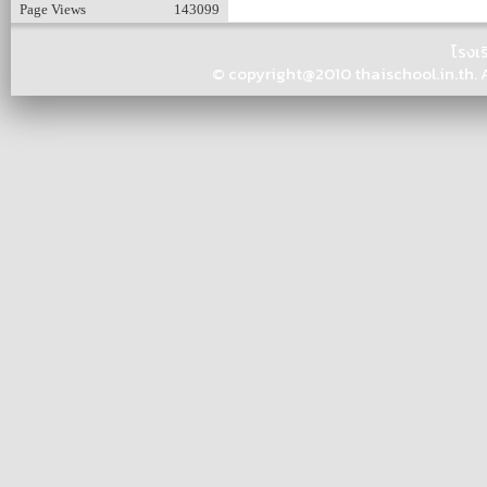
Page Views
143099
โรงเ
© copyright@2010 thaischool.in.th. Al