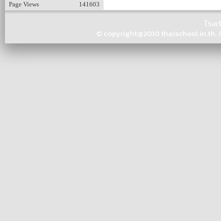
Page Views
141603
โรงเ
© copyright@2010 thaischool.in.th. Al