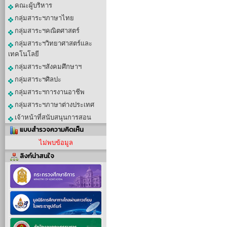
คณะผู้บริหาร
กลุ่มสาระฯภาษาไทย
กลุ่มสาระฯคณิตศาสตร์
กลุ่มสาระฯวิทยาศาสตร์และ
เทคโนโลยี
กลุ่มสาระฯสังคมศึกษาฯ
กลุ่มสาระฯศิลปะ
กลุ่มสาระฯการงานอาชีพ
กลุ่มสาระฯภาษาต่างประเทศ
เจ้าหน้าที่สนับสนุนการสอน
แบบสำรวจความคิดเห็น
ไม่พบข้อมูล
ลิงก์น่าสนใจ