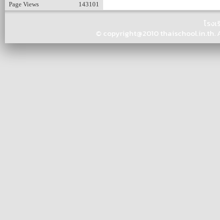
Page Views
143101
โรงเ
© copyright@2010 thaischool.in.th. Al