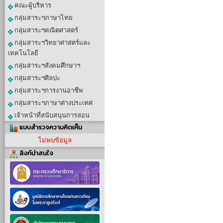
คณะผู้บริหาร
กลุ่มสาระฯภาษาไทย
กลุ่มสาระฯคณิตศาสตร์
กลุ่มสาระฯวิทยาศาสตร์และ
เทคโนโลยี
กลุ่มสาระฯสังคมศึกษาฯ
กลุ่มสาระฯศิลปะ
กลุ่มสาระฯการงานอาชีพ
กลุ่มสาระฯภาษาต่างประเทศ
เจ้าหน้าที่สนับสนุนการสอน
แบบสำรวจความคิดเห็น
ไม่พบข้อมูล
ลิงก์น่าสนใจ