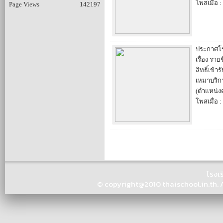
โพสเมื่อ 
Page Views
142197
ประกาศโร
เรื่อง ราย
สิทธิ์เข้า
เหมาบริกา
(ตำแหน่งค
โพสเมื่อ :
โรงเ
© copyright@2010 thaischool.in.th. Al