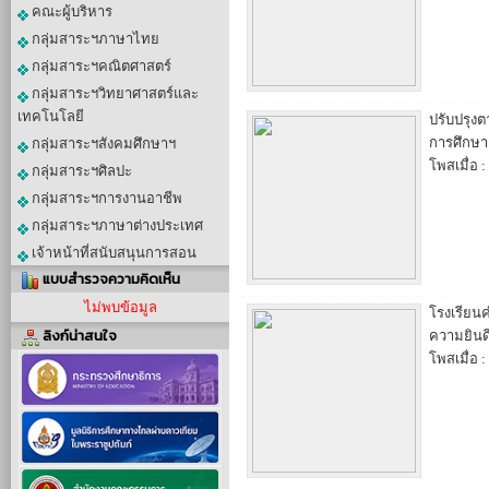
คณะผู้บริหาร
กลุ่มสาระฯภาษาไทย
กลุ่มสาระฯคณิตศาสตร์
กลุ่มสาระฯวิทยาศาสตร์และ
เทคโนโลยี
ปรับปรุงต
การศึกษา
กลุ่มสาระฯสังคมศึกษาฯ
โพสเมื่อ :
กลุ่มสาระฯศิลปะ
กลุ่มสาระฯการงานอาชีพ
กลุ่มสาระฯภาษาต่างประเทศ
เจ้าหน้าที่สนับสนุนการสอน
แบบสำรวจความคิดเห็น
ไม่พบข้อมูล
โรงเรียน
ลิงก์น่าสนใจ
ความยินด
โพสเมื่อ :