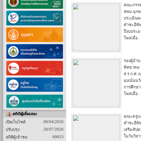
คณะกรร
สพม.มุกด
ประเมินผ
คำชะอีพ
ปีงบประม
โพสเมื่อ :
รองผู้อำ
พิทยาคม 
ส.ร.ก.ศ.
มุ่งเน้นนว
การศึกษาที
โพสเมื่อ :
สถิติผู้เยี่ยมชม
คณะครูแล
08/04/2026
เปิดเว็บไซต์
คำชะอีพิ
28/07/2026
ปรับปรุง
เสริมสัปด
ในวันวิสา
69053
สถิติผู้เข้าชม