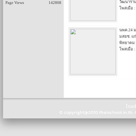
วัฒนารา
Page Views
142808
โพสเมื่อ :
นพค.24 ม
มสยช. แก่
พิทยาคม 
โพสเมื่อ :
โรงเ
© copyright@2010 thaischool.in.th. Al