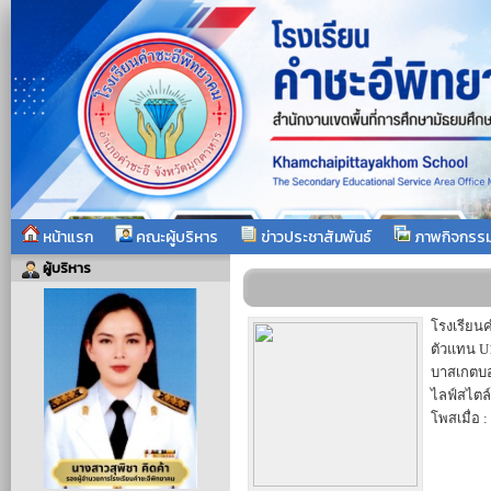
หน้าแรก
คณะผู้บริหาร
ข่าวประชาสัมพันธ์
ภาพกิจกรร
ผู้บริหาร
โรงเรียนค
ตัวแทน U
บาสเกตบอ
ไลฟ์สไตล
โพสเมื่อ :