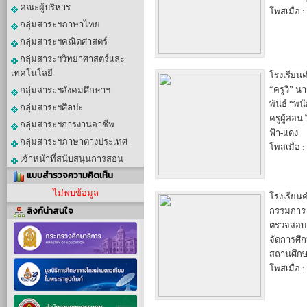
คณะผู้บริหาร
โพสเมื่อ :
กลุ่มสาระฯภาษาไทย
กลุ่มสาระฯคณิตศาสตร์
กลุ่มสาระฯวิทยาศาสตร์และ
เทคโนโลยี
โรงเรียน
“ครูวิ” น
กลุ่มสาระฯสังคมศึกษาฯ
พันธ์ “พ
กลุ่มสาระฯศิลปะ
ครูผู้สอน 
กลุ่มสาระฯการงานอาชีพ
ฟ้า-แดง
กลุ่มสาระฯภาษาต่างประเทศ
โพสเมื่อ :
เจ้าหน้าที่สนับสนุนการสอน
แบบสำรวจความคิดเห็น
ไม่พบข้อมูล
โรงเรียน
ลิงก์น่าสนใจ
กรรมการ ก
ตรวจสอบ
จัดการศึ
สถานศึก
โพสเมื่อ :