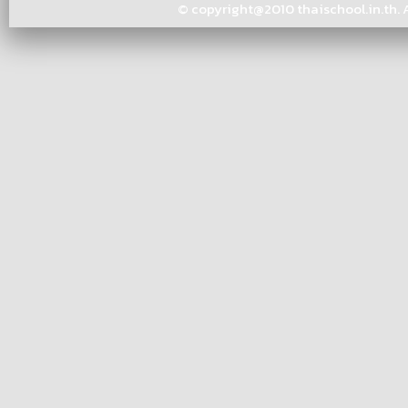
© copyright@2010 thaischool.in.th. Al