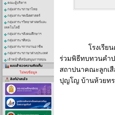
คณะผู้บริหาร
กลุ่มสาระฯภาษาไทย
กลุ่มสาระฯคณิตศาสตร์
กลุ่มสาระฯวิทยาศาสตร์และ
เทคโนโลยี
กลุ่มสาระฯสังคมศึกษาฯ
กลุ่มสาระฯศิลปะ
		โรงเรียนคำชะอีพิทยาคม นำลูกเสือสามัญรุ่นใหญ่ 
กลุ่มสาระฯการงานอาชีพ
กลุ่มสาระฯภาษาต่างประเทศ
ร่วมพิธีทบทวนคำป
เจ้าหน้าที่สนับสนุนการสอน
แบบสำรวจความคิดเห็น
สถาปนาคณะลูกเสือ
ไม่พบข้อมูล
ปุญโญ บ้านห้วยทร
ลิงก์น่าสนใจ