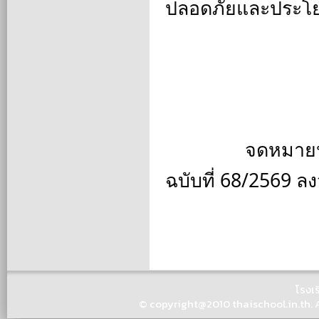
ปลอดภัยและประโยช
		จดหมายประชาสัมพันธ์ โรงเรียนคำชะอีพิทยาคม 
ฉบับที่ 68/2569 ลง
โรงเ
© copyright@2010 thaischool.in.th. Al