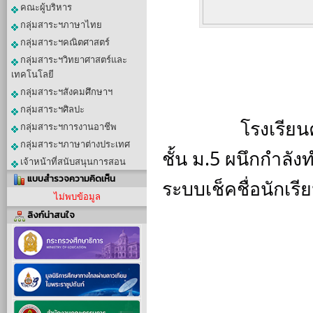
คณะผู้บริหาร
กลุ่มสาระฯภาษาไทย
กลุ่มสาระฯคณิตศาสตร์
กลุ่มสาระฯวิทยาศาสตร์และ
เทคโนโลยี
กลุ่มสาระฯสังคมศึกษาฯ
กลุ่มสาระฯศิลปะ
		โรงเรียนคำชะอีพิทยาคม จัดประชุมผู้ปกครองนักเรียน
กลุ่มสาระฯการงานอาชีพ
กลุ่มสาระฯภาษาต่างประเทศ
ชั้น ม.5 ผนึกกำลัง
เจ้าหน้าที่สนับสนุนการสอน
แบบสำรวจความคิดเห็น
ระบบเช็คชื่อนักเร
ไม่พบข้อมูล
ลิงก์น่าสนใจ