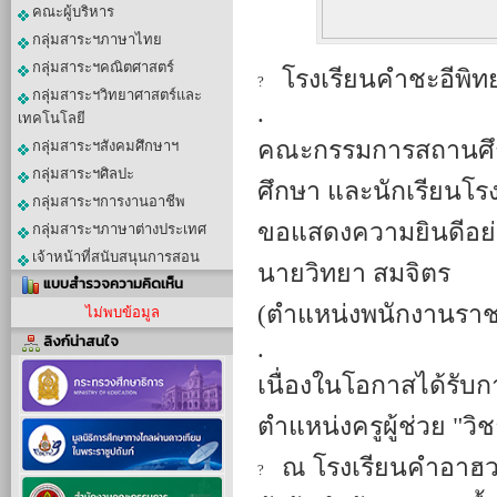
คณะผู้บริหาร
กลุ่มสาระฯภาษาไทย
กลุ่มสาระฯคณิตศาสตร์
โรงเรียนคำชะอีพิ
กลุ่มสาระฯวิทยาศาสตร์และ
.
เทคโนโลยี
คณะกรรมการสถานศึกษ
กลุ่มสาระฯสังคมศึกษาฯ
กลุ่มสาระฯศิลปะ
ศึกษา และนักเรียนโร
กลุ่มสาระฯการงานอาชีพ
ขอแสดงความยินดีอย่า
กลุ่มสาระฯภาษาต่างประเทศ
เจ้าหน้าที่สนับสนุนการสอน
นายวิทยา สมจิตร
แบบสำรวจความคิดเห็น
(ตำแหน่งพนักงานราช
ไม่พบข้อมูล
ลิงก์น่าสนใจ
.
เนื่องในโอกาสได้รับก
ตำแหน่งครูผู้ช่วย "ว
ณ โรงเรียนคำอาฮวน