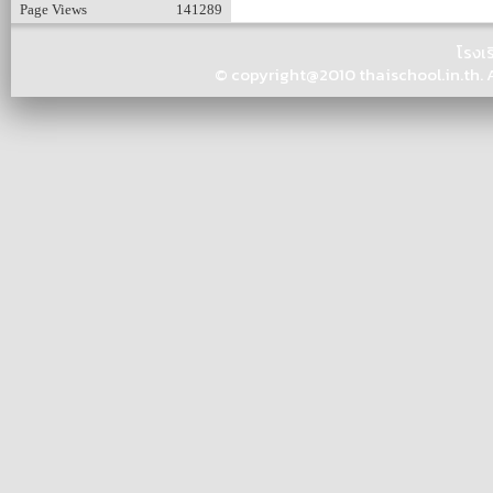
Page Views
141289
โรงเ
© copyright@2010 thaischool.in.th. Al