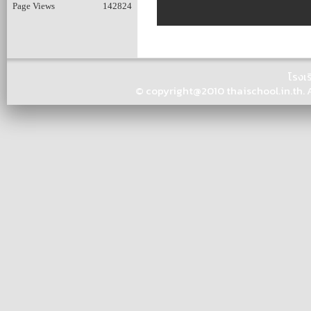
Page Views
142824
โรงเ
© copyright@2010 thaischool.in.th. Al