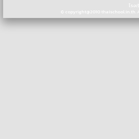
โรงเ
© copyright@2010 thaischool.in.th. Al