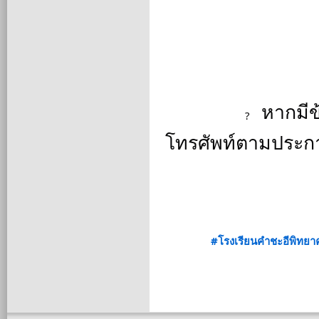
 หากมีข
โทรศัพท์ตามประก
#โรงเรียนคำชะอีพิทยา