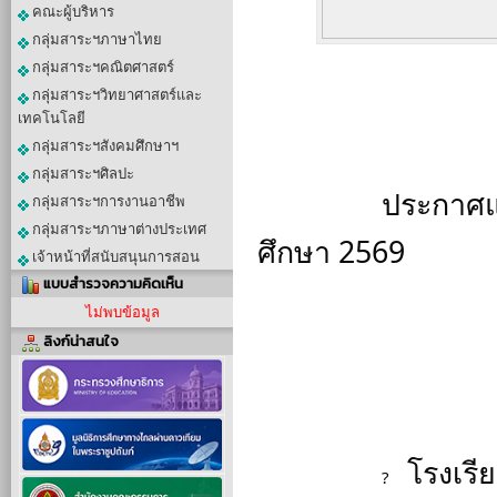
คณะผู้บริหาร
กลุ่มสาระฯภาษาไทย
กลุ่มสาระฯคณิตศาสตร์
กลุ่มสาระฯวิทยาศาสตร์และ
เทคโนโลยี
กลุ่มสาระฯสังคมศึกษาฯ
กลุ่มสาระฯศิลปะ
		ประกาศแจ้งเปลี่ยนแปลงวันเปิดภาคเรียนที่ 1 ปีการ
กลุ่มสาระฯการงานอาชีพ
กลุ่มสาระฯภาษาต่างประเทศ
ศึกษา 2569
เจ้าหน้าที่สนับสนุนการสอน
แบบสำรวจความคิดเห็น
ไม่พบข้อมูล
ลิงก์น่าสนใจ
 โรงเร