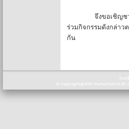
		จึงขอเชิญชวนคณะครู บุคลากร นักเรียน และประชาชนทั่วไป 
ร่วมกิจกรรมดังกล่าว
กัน
โรงเ
© copyright@2010 thaischool.in.th. Al