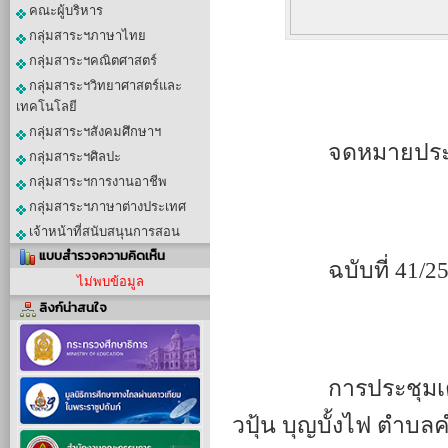
คณะผู้บริหาร
กลุ่มสาระฯภาษาไทย
กลุ่มสาระฯคณิตศาสตร์
กลุ่มสาระฯวิทยาศาสตร์และ
เทคโนโลยี
กลุ่มสาระฯสังคมศึกษาฯ
		จดหมายประ
กลุ่มสาระฯศิลปะ
กลุ่มสาระฯการงานอาชีพ
กลุ่มสาระฯภาษาต่างประเทศ
เจ้าหน้าที่สนับสนุนการสอน
แบบสำรวจความคิดเห็น
		ฉบับที่ 41
ไม่พบข้อมูล
ลิงก์น่าสนใจ
		การประชุมเตรียมความพร้อมเข้าร่วมโครงการประเพณีกินข้า
วปุ้น บุญบั้งไฟ ตำบล