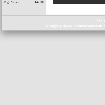
Page Views
142201
โรงเ
© copyright@2010 thaischool.in.th. Al