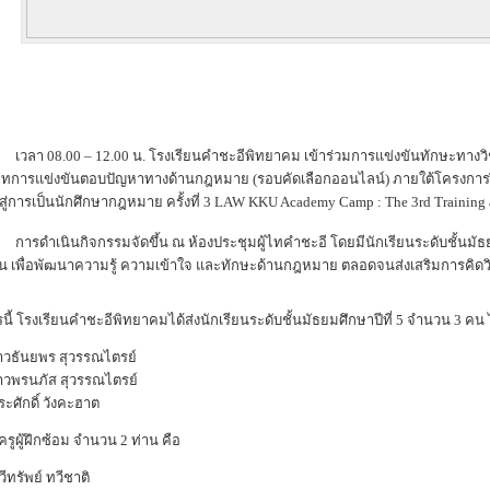
วิชาการด้านกฎหมายแห่งประเทศไทย 
ทการแข่งขันตอบปัญหาทางด้านกฎหมาย (รอบคัดเลือกออนไลน์) ภายใต้โครงการ
สู่การเป็นนักศึกษากฎหมาย ครั้งที่ 3 LAW KKU Academy Camp : The 3rd Training a
ีที่ 4 – 6 ปีการศึกษา 2569 เข้าร่วม
ัน เพื่อพัฒนาความรู้ ความเข้าใจ และทักษะด้านกฎหมาย ตลอดจนส่งเสริมการคิดว
นี้ โรงเรียนคำชะอีพิทยาคมได้ส่งนักเรียนระดับชั้นมัธยมศึกษาปีที่ 5 จำนวน 3 คน ไ
วธันยพร สุวรรณไตรย์
วพรนภัส สุวรรณไตรย์
ระศักดิ์ วังคะฮาต
ครูผู้ฝึกซ้อม จำนวน 2 ท่าน คือ
ีทรัพย์ ทวีชาติ