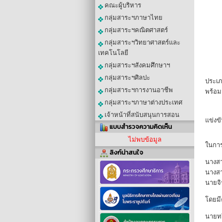
คณะผู้บริหาร
กลุ่มสาระฯภาษาไทย
กลุ่มสาระฯคณิตศาสตร์
กลุ่มสาระฯวิทยาศาสตร์และ
เทคโนโลยี
กลุ่มสาระฯสังคมศึกษาฯ
		เวลา 08.00 – 12.00 น. โรงเรียนคำชะอีพิทยาคม เข้าร่วมการแข่งขันทักษะทาง
กลุ่มสาระฯศิลปะ
ประเภ
กลุ่มสาระฯการงานอาชีพ
พร้อม
กลุ่มสาระฯภาษาต่างประเทศ
		การดำเนินกิจกรรมจัดขึ้น ณ ห้องประชุมผู้ไทคำชะอี โดยมีนักเรียนระดับชั้นมัธยมศึกษาป
เจ้าหน้าที่สนับสนุนการสอน
แข่งข
แบบสำรวจความคิดเห็น
ไม่พบข้อมูล
ในการ
ลิงก์น่าสนใจ
นางสา
นางสา
นายจิ
โดยมี
นายทว