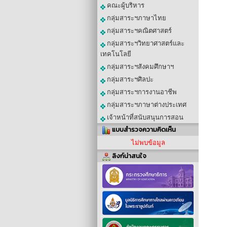
คณะผู้บริหาร
กลุ่มสาระฯภาษาไทย
กลุ่มสาระฯคณิตศาสตร์
กลุ่มสาระฯวิทยาศาสตร์และ
เทคโนโลยี
กลุ่มสาระฯสังคมศึกษาฯ
กลุ่มสาระฯศิลปะ
กลุ่มสาระฯการงานอาชีพ
กลุ่มสาระฯภาษาต่างประเทศ
เจ้าหน้าที่สนับสนุนการสอน
แบบสำรวจความคิดเห็น
ไม่พบข้อมูล
ลิงก์น่าสนใจ